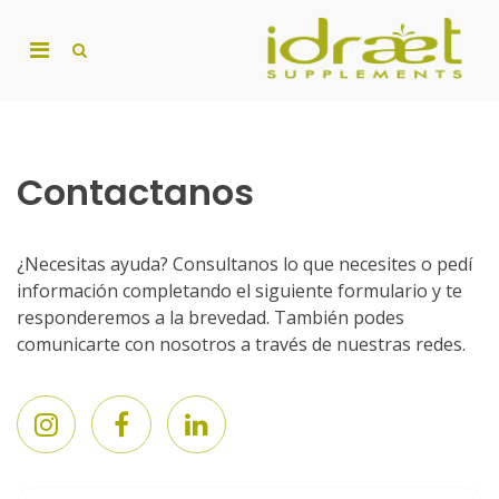
Skip
to
Primary
content
Show
Su
Search
Menu
S
Form
for
Mobile
Contactanos
¿Necesitas ayuda? Consultanos lo que necesites o pedí
información completando el siguiente formulario y te
responderemos a la brevedad. También podes
comunicarte con nosotros a través de nuestras redes.