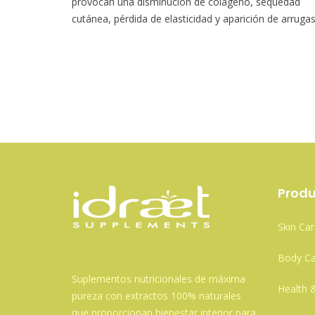
provocan una disminución de colágeno, sequedad
cutánea, pérdida de elasticidad y aparición de arrugas
Produ
Skin Car
Body Ca
Suplementos nutricionales de máxima
Health 
pureza con extractos 100% naturales
que proporcionan bienestar interior para