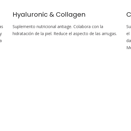
Hyaluronic & Collagen
C
as
Suplemento nutricional antiage. Colabora con la
Su
y
hidratación de la piel. Reduce el aspecto de las arrugas.
el
a
da
Me